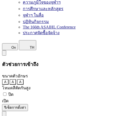
ความภูมิใจของจุฬาฯ
การศึกษาและหลักสูตร
จุฬาฯ ในสื่อ
ปฏิทินกิจกรรม
The 166th ASAIHL Conference
ประกาศจัดซื้อจัดจ้าง
On
TH
ตัวช่วยการเข้าถึง
ขนาดตัวอักษร
A
A
A
โหมดสีตัดกันสูง
ปิด
เปิด
รีเซ็ตการตั้งค่า