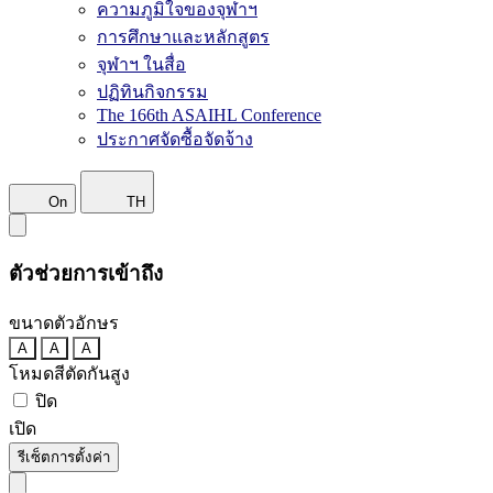
ความภูมิใจของจุฬาฯ
การศึกษาและหลักสูตร
จุฬาฯ ในสื่อ
ปฏิทินกิจกรรม
The 166th ASAIHL Conference
ประกาศจัดซื้อจัดจ้าง
On
TH
ตัวช่วยการเข้าถึง
ขนาดตัวอักษร
A
A
A
โหมดสีตัดกันสูง
ปิด
เปิด
รีเซ็ตการตั้งค่า