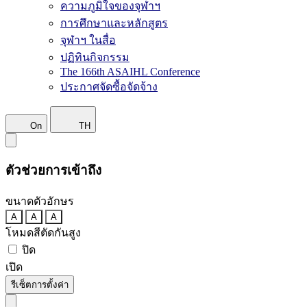
ความภูมิใจของจุฬาฯ
การศึกษาและหลักสูตร
จุฬาฯ ในสื่อ
ปฏิทินกิจกรรม
The 166th ASAIHL Conference
ประกาศจัดซื้อจัดจ้าง
On
TH
ตัวช่วยการเข้าถึง
ขนาดตัวอักษร
A
A
A
โหมดสีตัดกันสูง
ปิด
เปิด
รีเซ็ตการตั้งค่า