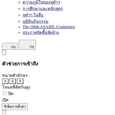
ความภูมิใจของจุฬาฯ
การศึกษาและหลักสูตร
จุฬาฯ ในสื่อ
ปฏิทินกิจกรรม
The 166th ASAIHL Conference
ประกาศจัดซื้อจัดจ้าง
On
TH
ตัวช่วยการเข้าถึง
ขนาดตัวอักษร
A
A
A
โหมดสีตัดกันสูง
ปิด
เปิด
รีเซ็ตการตั้งค่า