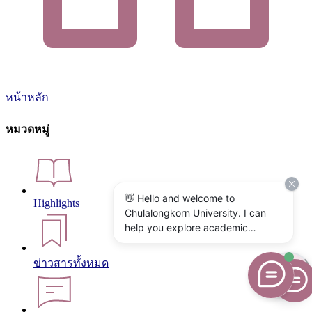
หน้าหลัก
หมวดหมู่
👋 Hello and welcome to
Highlights
Chulalongkorn University. I can
help you explore academic
programs, admissions, research,
campus life, and university
ข่าวสารทั้งหมด
services. What would you like to
know?