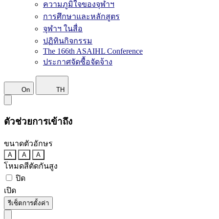
ความภูมิใจของจุฬาฯ
การศึกษาและหลักสูตร
จุฬาฯ ในสื่อ
ปฏิทินกิจกรรม
The 166th ASAIHL Conference
ประกาศจัดซื้อจัดจ้าง
On
TH
ตัวช่วยการเข้าถึง
ขนาดตัวอักษร
A
A
A
โหมดสีตัดกันสูง
ปิด
เปิด
รีเซ็ตการตั้งค่า