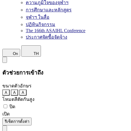
ความภูมิใจของจุฬาฯ
การศึกษาและหลักสูตร
จุฬาฯ ในสื่อ
ปฏิทินกิจกรรม
The 166th ASAIHL Conference
ประกาศจัดซื้อจัดจ้าง
On
TH
ตัวช่วยการเข้าถึง
ขนาดตัวอักษร
A
A
A
โหมดสีตัดกันสูง
ปิด
เปิด
รีเซ็ตการตั้งค่า