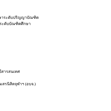
กษาระดับปริญญาบัณฑิต
ระดับบัณฑิตศึกษา
ยีสารสนเทศ
สรนิสิตจุฬาฯ (อบจ.)