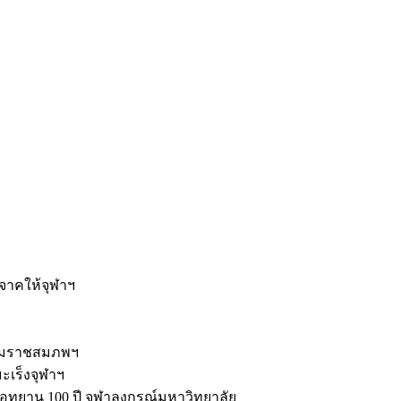
ะ
ิจาคให้จุฬาฯ
รมราชสมภพฯ
มะเร็งจุฬาฯ
ุทยาน 100 ปี จุฬาลงกรณ์มหาวิทยาลัย