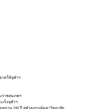
ะ
ิจาคให้จุฬาฯ
รมราชสมภพฯ
มะเร็งจุฬาฯ
ุทยาน 100 ปี จุฬาลงกรณ์มหาวิทยาลัย