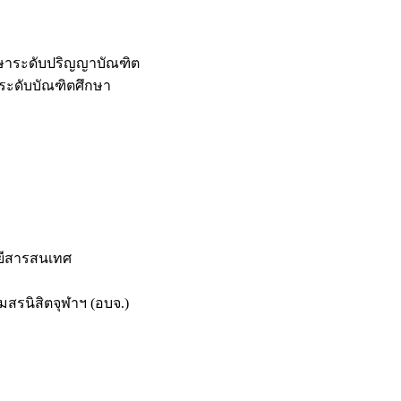
กษาระดับปริญญาบัณฑิต
ระดับบัณฑิตศึกษา
ยีสารสนเทศ
สรนิสิตจุฬาฯ (อบจ.)