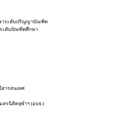
กษาระดับปริญญาบัณฑิต
ระดับบัณฑิตศึกษา
ยีสารสนเทศ
สรนิสิตจุฬาฯ (อบจ.)