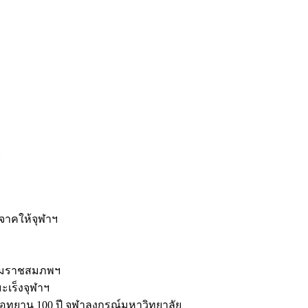
ะ
ิจาคให้จุฬาฯ
รมราชสมภพฯ
มะเร็งจุฬาฯ
ุทยาน 100 ปี จุฬาลงกรณ์มหาวิทยาลัย