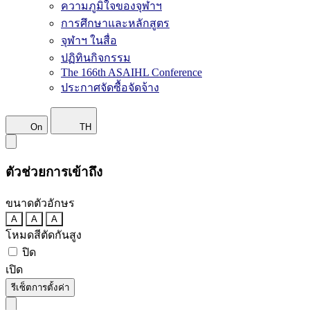
ความภูมิใจของจุฬาฯ
การศึกษาและหลักสูตร
จุฬาฯ ในสื่อ
ปฏิทินกิจกรรม
The 166th ASAIHL Conference
ประกาศจัดซื้อจัดจ้าง
On
TH
ตัวช่วยการเข้าถึง
ขนาดตัวอักษร
A
A
A
โหมดสีตัดกันสูง
ปิด
เปิด
รีเซ็ตการตั้งค่า