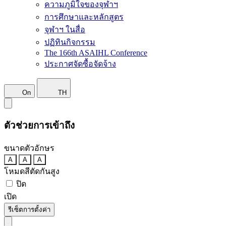
ความภูมิใจของจุฬาฯ
การศึกษาและหลักสูตร
จุฬาฯ ในสื่อ
ปฏิทินกิจกรรม
The 166th ASAIHL Conference
ประกาศจัดซื้อจัดจ้าง
On
TH
ตัวช่วยการเข้าถึง
ขนาดตัวอักษร
A
A
A
โหมดสีตัดกันสูง
ปิด
เปิด
รีเซ็ตการตั้งค่า