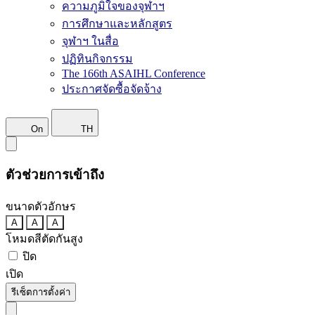
ความภูมิใจของจุฬาฯ
การศึกษาและหลักสูตร
จุฬาฯ ในสื่อ
ปฏิทินกิจกรรม
The 166th ASAIHL Conference
ประกาศจัดซื้อจัดจ้าง
On
TH
ตัวช่วยการเข้าถึง
ขนาดตัวอักษร
A
A
A
โหมดสีตัดกันสูง
ปิด
เปิด
รีเซ็ตการตั้งค่า