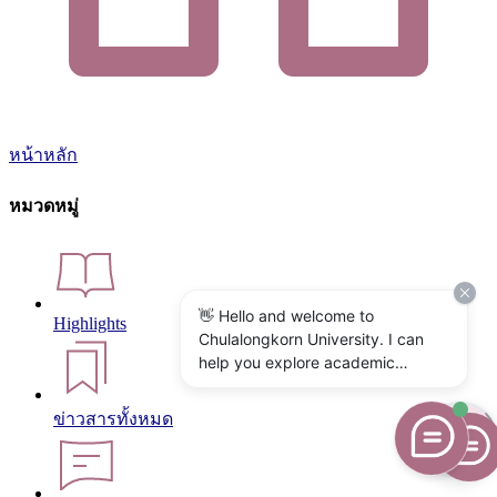
หน้าหลัก
หมวดหมู่
👋 Hello and welcome to
Highlights
Chulalongkorn University. I can
help you explore academic
programs, admissions, research,
campus life, and university
ข่าวสารทั้งหมด
services. What would you like to
know?