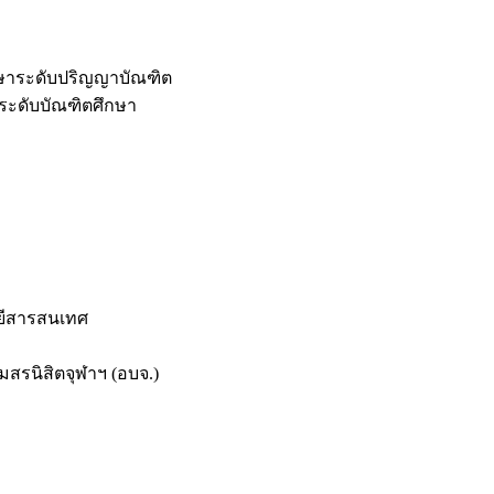
กษาระดับปริญญาบัณฑิต
ระดับบัณฑิตศึกษา
ยีสารสนเทศ
สรนิสิตจุฬาฯ (อบจ.)