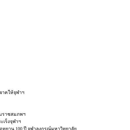
ะ
ิจาคให้จุฬาฯ
รมราชสมภพฯ
มะเร็งจุฬาฯ
ุทยาน 100 ปี จุฬาลงกรณ์มหาวิทยาลัย