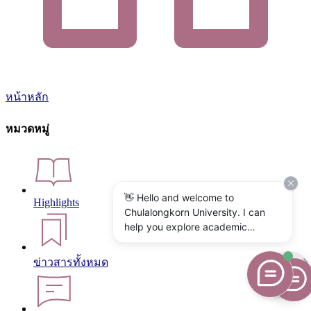
หน้าหลัก
หมวดหมู่
👋 Hello and welcome to
Highlights
Chulalongkorn University. I can
help you explore academic
programs, admissions, research,
campus life, and university
ข่าวสารทั้งหมด
services. What would you like to
know?