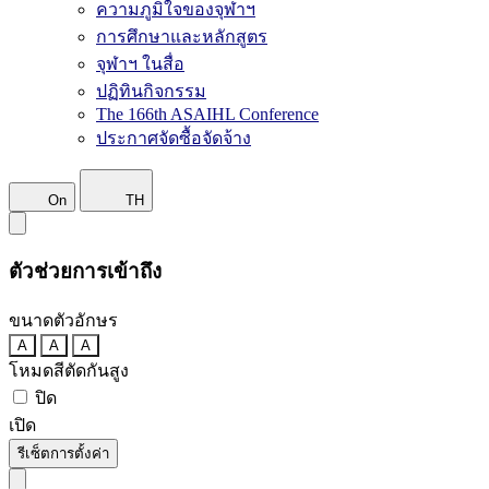
ความภูมิใจของจุฬาฯ
การศึกษาและหลักสูตร
จุฬาฯ ในสื่อ
ปฏิทินกิจกรรม
The 166th ASAIHL Conference
ประกาศจัดซื้อจัดจ้าง
On
TH
ตัวช่วยการเข้าถึง
ขนาดตัวอักษร
A
A
A
โหมดสีตัดกันสูง
ปิด
เปิด
รีเซ็ตการตั้งค่า