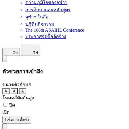
ความภูมิใจของจุฬาฯ
การศึกษาและหลักสูตร
จุฬาฯ ในสื่อ
ปฏิทินกิจกรรม
The 166th ASAIHL Conference
ประกาศจัดซื้อจัดจ้าง
On
TH
ตัวช่วยการเข้าถึง
ขนาดตัวอักษร
A
A
A
โหมดสีตัดกันสูง
ปิด
เปิด
รีเซ็ตการตั้งค่า