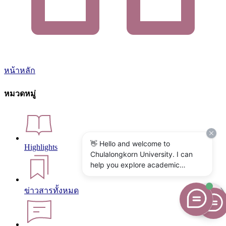
หน้าหลัก
หมวดหมู่
👋 Hello and welcome to
Highlights
Chulalongkorn University. I can
help you explore academic
programs, admissions, research,
campus life, and university
ข่าวสารทั้งหมด
services. What would you like to
know?