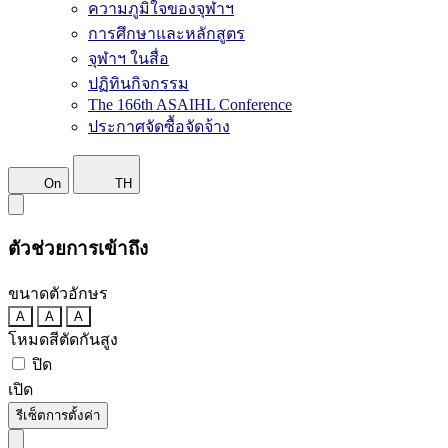
ความภูมิใจของจุฬาฯ
การศึกษาและหลักสูตร
จุฬาฯ ในสื่อ
ปฏิทินกิจกรรม
The 166th ASAIHL Conference
ประกาศจัดซื้อจัดจ้าง
On
TH
ตัวช่วยการเข้าถึง
ขนาดตัวอักษร
A
A
A
โหมดสีตัดกันสูง
ปิด
เปิด
รีเซ็ตการตั้งค่า