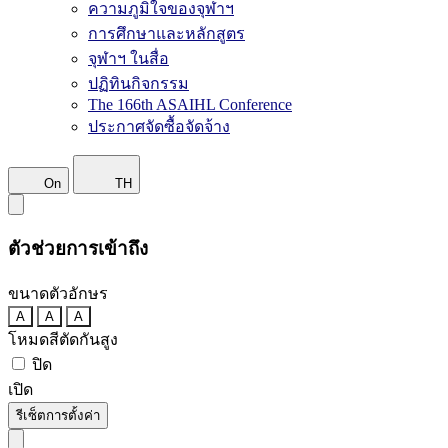
ความภูมิใจของจุฬาฯ
การศึกษาและหลักสูตร
จุฬาฯ ในสื่อ
ปฏิทินกิจกรรม
The 166th ASAIHL Conference
ประกาศจัดซื้อจัดจ้าง
On
TH
ตัวช่วยการเข้าถึง
ขนาดตัวอักษร
A
A
A
โหมดสีตัดกันสูง
ปิด
เปิด
รีเซ็ตการตั้งค่า