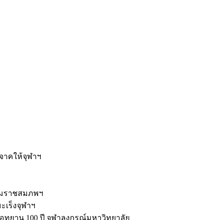
ะ
ิจาคให้จุฬาฯ
รมราชสมภพฯ
มะเร็งจุฬาฯ
ุทยาน 100 ปี จุฬาลงกรณ์มหาวิทยาลัย