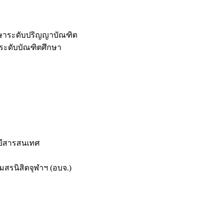
กษาระดับปริญญาบัณฑิต
ระดับบัณฑิตศึกษา
ยีสารสนเทศ
สรนิสิตจุฬาฯ (อบจ.)