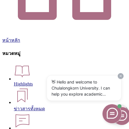
หน้าหลัก
หมวดหมู่
👋 Hello and welcome to
Highlights
Chulalongkorn University. I can
help you explore academic
programs, admissions, research,
campus life, and university
ข่าวสารทั้งหมด
services. What would you like to
know?