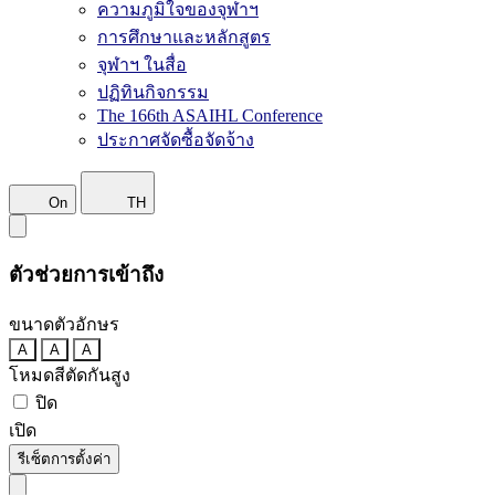
ความภูมิใจของจุฬาฯ
การศึกษาและหลักสูตร
จุฬาฯ ในสื่อ
ปฏิทินกิจกรรม
The 166th ASAIHL Conference
ประกาศจัดซื้อจัดจ้าง
On
TH
ตัวช่วยการเข้าถึง
ขนาดตัวอักษร
A
A
A
โหมดสีตัดกันสูง
ปิด
เปิด
รีเซ็ตการตั้งค่า