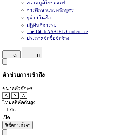
ความภูมิใจของจุฬาฯ
การศึกษาและหลักสูตร
จุฬาฯ ในสื่อ
ปฏิทินกิจกรรม
The 166th ASAIHL Conference
ประกาศจัดซื้อจัดจ้าง
On
TH
ตัวช่วยการเข้าถึง
ขนาดตัวอักษร
A
A
A
โหมดสีตัดกันสูง
ปิด
เปิด
รีเซ็ตการตั้งค่า