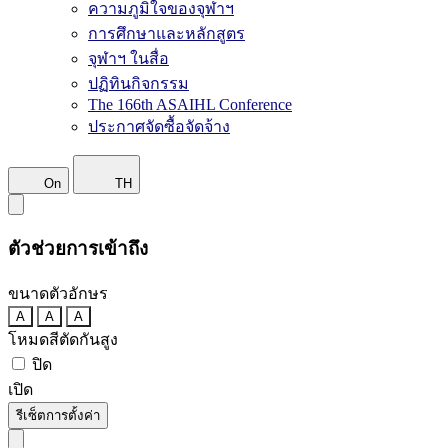
ความภูมิใจของจุฬาฯ
การศึกษาและหลักสูตร
จุฬาฯ ในสื่อ
ปฏิทินกิจกรรม
The 166th ASAIHL Conference
ประกาศจัดซื้อจัดจ้าง
On
TH
ตัวช่วยการเข้าถึง
ขนาดตัวอักษร
A
A
A
โหมดสีตัดกันสูง
ปิด
เปิด
รีเซ็ตการตั้งค่า