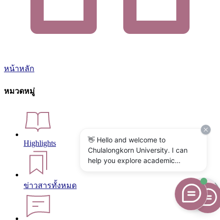
หน้าหลัก
หมวดหมู่
👋 Hello and welcome to
Highlights
Chulalongkorn University. I can
help you explore academic
programs, admissions, research,
campus life, and university
ข่าวสารทั้งหมด
services. What would you like to
know?