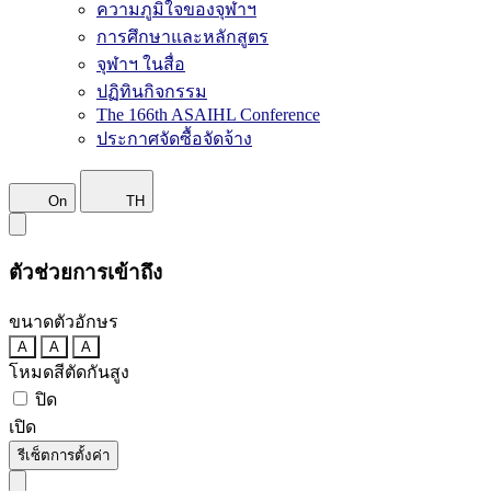
ความภูมิใจของจุฬาฯ
การศึกษาและหลักสูตร
จุฬาฯ ในสื่อ
ปฏิทินกิจกรรม
The 166th ASAIHL Conference
ประกาศจัดซื้อจัดจ้าง
On
TH
ตัวช่วยการเข้าถึง
ขนาดตัวอักษร
A
A
A
โหมดสีตัดกันสูง
ปิด
เปิด
รีเซ็ตการตั้งค่า