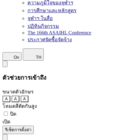
ความภูมิใจของจุฬาฯ
การศึกษาและหลักสูตร
จุฬาฯ ในสื่อ
ปฏิทินกิจกรรม
The 166th ASAIHL Conference
ประกาศจัดซื้อจัดจ้าง
On
TH
ตัวช่วยการเข้าถึง
ขนาดตัวอักษร
A
A
A
โหมดสีตัดกันสูง
ปิด
เปิด
รีเซ็ตการตั้งค่า