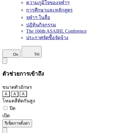
ความภูมิใจของจุฬาฯ
การศึกษาและหลักสูตร
จุฬาฯ ในสื่อ
ปฏิทินกิจกรรม
The 166th ASAIHL Conference
ประกาศจัดซื้อจัดจ้าง
On
TH
ตัวช่วยการเข้าถึง
ขนาดตัวอักษร
A
A
A
โหมดสีตัดกันสูง
ปิด
เปิด
รีเซ็ตการตั้งค่า