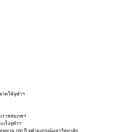
ะ
ิจาคให้จุฬาฯ
รมราชสมภพฯ
มะเร็งจุฬาฯ
ุทยาน 100 ปี จุฬาลงกรณ์มหาวิทยาลัย