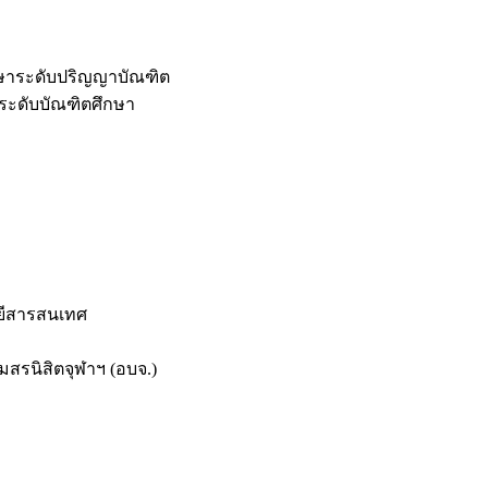
กษาระดับปริญญาบัณฑิต
ระดับบัณฑิตศึกษา
ยีสารสนเทศ
สรนิสิตจุฬาฯ (อบจ.)