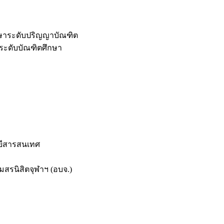
กษาระดับปริญญาบัณฑิต
ระดับบัณฑิตศึกษา
ยีสารสนเทศ
สรนิสิตจุฬาฯ (อบจ.)