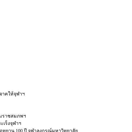
ะ
ิจาคให้จุฬาฯ
รมราชสมภพฯ
มะเร็งจุฬาฯ
ุทยาน 100 ปี จุฬาลงกรณ์มหาวิทยาลัย