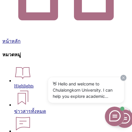
หน้าหลัก
หมวดหมู่
👋 Hello and welcome to
Highlights
Chulalongkorn University. I can
help you explore academic
programs, admissions, research,
campus life, and university
ข่าวสารทั้งหมด
services. What would you like to
know?