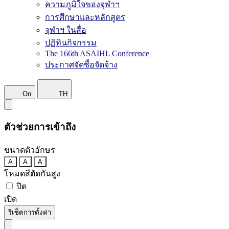
ความภูมิใจของจุฬาฯ
การศึกษาและหลักสูตร
จุฬาฯ ในสื่อ
ปฏิทินกิจกรรม
The 166th ASAIHL Conference
ประกาศจัดซื้อจัดจ้าง
On
TH
ตัวช่วยการเข้าถึง
ขนาดตัวอักษร
A
A
A
โหมดสีตัดกันสูง
ปิด
เปิด
รีเซ็ตการตั้งค่า