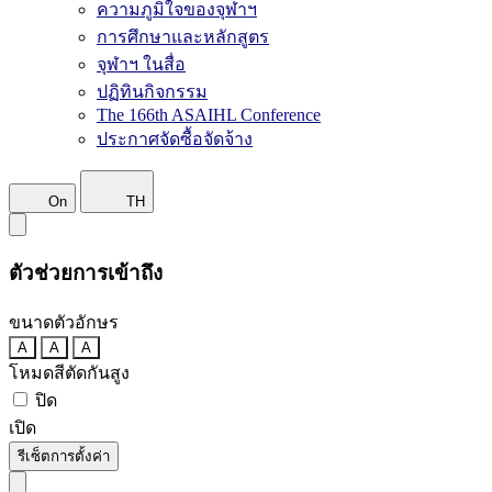
ความภูมิใจของจุฬาฯ
การศึกษาและหลักสูตร
จุฬาฯ ในสื่อ
ปฏิทินกิจกรรม
The 166th ASAIHL Conference
ประกาศจัดซื้อจัดจ้าง
On
TH
ตัวช่วยการเข้าถึง
ขนาดตัวอักษร
A
A
A
โหมดสีตัดกันสูง
ปิด
เปิด
รีเซ็ตการตั้งค่า