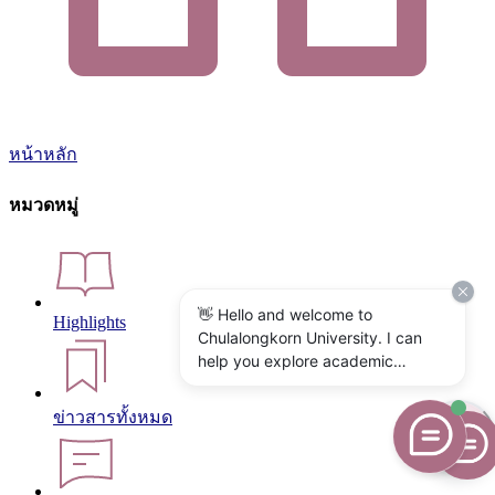
หน้าหลัก
หมวดหมู่
👋 Hello and welcome to
Highlights
Chulalongkorn University. I can
help you explore academic
programs, admissions, research,
campus life, and university
ข่าวสารทั้งหมด
services. What would you like to
know?