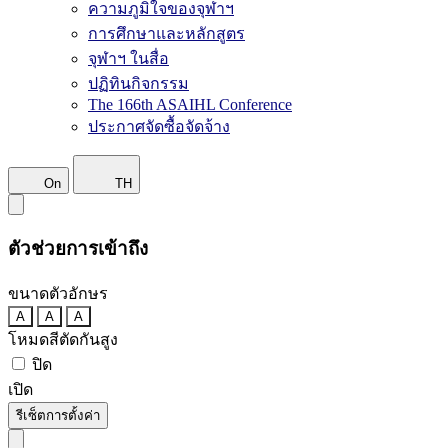
ความภูมิใจของจุฬาฯ
การศึกษาและหลักสูตร
จุฬาฯ ในสื่อ
ปฏิทินกิจกรรม
The 166th ASAIHL Conference
ประกาศจัดซื้อจัดจ้าง
On
TH
ตัวช่วยการเข้าถึง
ขนาดตัวอักษร
A
A
A
โหมดสีตัดกันสูง
ปิด
เปิด
รีเซ็ตการตั้งค่า