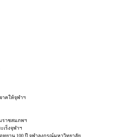
ะ
ิจาคให้จุฬาฯ
รมราชสมภพฯ
มะเร็งจุฬาฯ
ุทยาน 100 ปี จุฬาลงกรณ์มหาวิทยาลัย