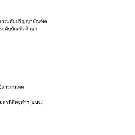
กษาระดับปริญญาบัณฑิต
ระดับบัณฑิตศึกษา
ยีสารสนเทศ
สรนิสิตจุฬาฯ (อบจ.)