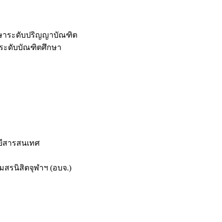
กษาระดับปริญญาบัณฑิต
ระดับบัณฑิตศึกษา
ยีสารสนเทศ
สรนิสิตจุฬาฯ (อบจ.)