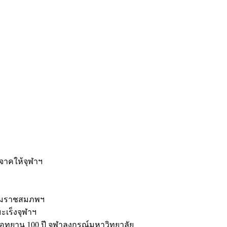
ะ
ิจาคให้จุฬาฯ
รมราชสมภพฯ
มะเร็งจุฬาฯ
ุทยาน 100 ปี จุฬาลงกรณ์มหาวิทยาลัย