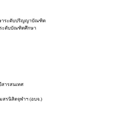
กษาระดับปริญญาบัณฑิต
ระดับบัณฑิตศึกษา
ยีสารสนเทศ
สรนิสิตจุฬาฯ (อบจ.)