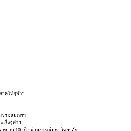
ะ
ิจาคให้จุฬาฯ
รมราชสมภพฯ
มะเร็งจุฬาฯ
ุทยาน 100 ปี จุฬาลงกรณ์มหาวิทยาลัย