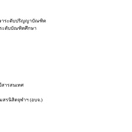
กษาระดับปริญญาบัณฑิต
ระดับบัณฑิตศึกษา
ยีสารสนเทศ
สรนิสิตจุฬาฯ (อบจ.)