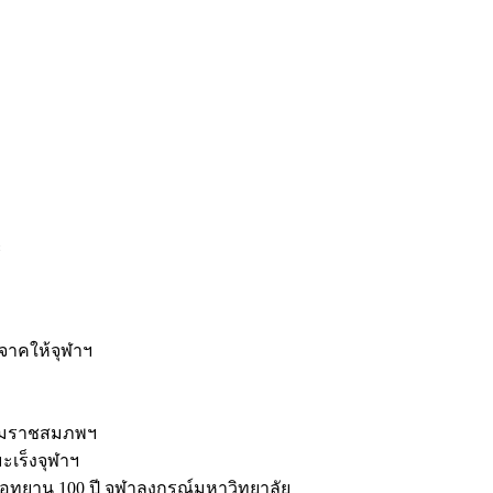
ะ
ิจาคให้จุฬาฯ
รมราชสมภพฯ
มะเร็งจุฬาฯ
ุทยาน 100 ปี จุฬาลงกรณ์มหาวิทยาลัย