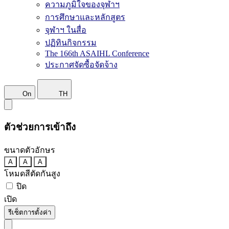
ความภูมิใจของจุฬาฯ
การศึกษาและหลักสูตร
จุฬาฯ ในสื่อ
ปฏิทินกิจกรรม
The 166th ASAIHL Conference
ประกาศจัดซื้อจัดจ้าง
On
TH
ตัวช่วยการเข้าถึง
ขนาดตัวอักษร
A
A
A
โหมดสีตัดกันสูง
ปิด
เปิด
รีเซ็ตการตั้งค่า