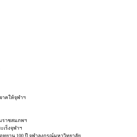
ะ
ิจาคให้จุฬาฯ
รมราชสมภพฯ
มะเร็งจุฬาฯ
ุทยาน 100 ปี จุฬาลงกรณ์มหาวิทยาลัย