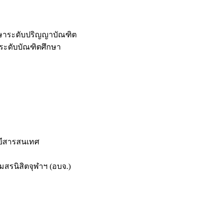
กษาระดับปริญญาบัณฑิต
ระดับบัณฑิตศึกษา
ยีสารสนเทศ
สรนิสิตจุฬาฯ (อบจ.)