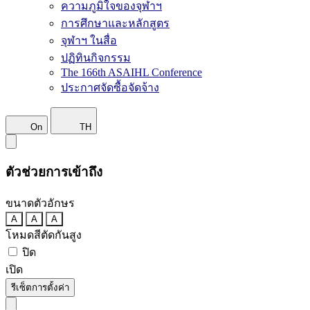
ความภูมิใจของจุฬาฯ
การศึกษาและหลักสูตร
จุฬาฯ ในสื่อ
ปฏิทินกิจกรรม
The 166th ASAIHL Conference
ประกาศจัดซื้อจัดจ้าง
On
TH
ตัวช่วยการเข้าถึง
ขนาดตัวอักษร
A
A
A
โหมดสีตัดกันสูง
ปิด
เปิด
รีเซ็ตการตั้งค่า