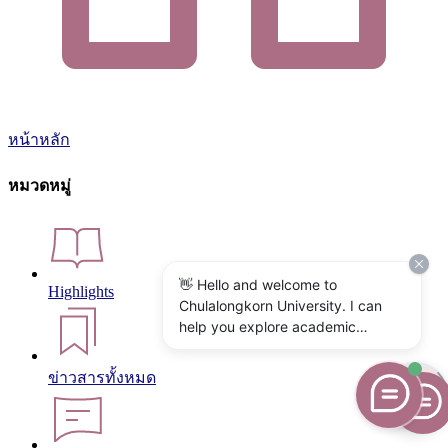
หน้าหลัก
หมวดหมู่
👋 Hello and welcome to
Highlights
Chulalongkorn University. I can
help you explore academic
programs, admissions, research,
campus life, and university
ข่าวสารทั้งหมด
services. What would you like to
know?