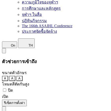
ความภูมิใจของจุฬาฯ
การศึกษาและหลักสูตร
จุฬาฯ ในสื่อ
ปฏิทินกิจกรรม
The 166th ASAIHL Conference
ประกาศจัดซื้อจัดจ้าง
On
TH
ตัวช่วยการเข้าถึง
ขนาดตัวอักษร
A
A
A
โหมดสีตัดกันสูง
ปิด
เปิด
รีเซ็ตการตั้งค่า