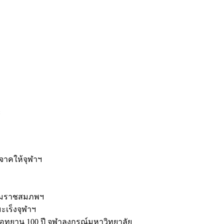
ะ
ิจาคให้จุฬาฯ
รมราชสมภพฯ
มะเร็งจุฬาฯ
ุทยาน 100 ปี จุฬาลงกรณ์มหาวิทยาลัย