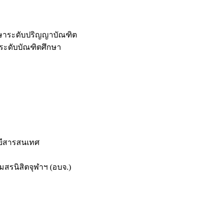
กษาระดับปริญญาบัณฑิต
ระดับบัณฑิตศึกษา
ยีสารสนเทศ
สรนิสิตจุฬาฯ (อบจ.)