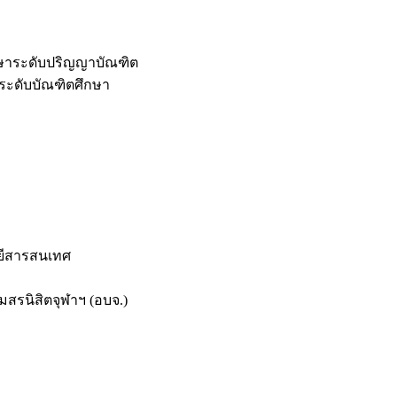
กษาระดับปริญญาบัณฑิต
ระดับบัณฑิตศึกษา
ยีสารสนเทศ
สรนิสิตจุฬาฯ (อบจ.)