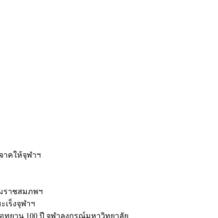
ะ
ิจาคให้จุฬาฯ
รมราชสมภพฯ
มะเร็งจุฬาฯ
ุทยาน 100 ปี จุฬาลงกรณ์มหาวิทยาลัย