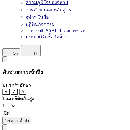
ความภูมิใจของจุฬาฯ
การศึกษาและหลักสูตร
จุฬาฯ ในสื่อ
ปฏิทินกิจกรรม
The 166th ASAIHL Conference
ประกาศจัดซื้อจัดจ้าง
On
TH
ตัวช่วยการเข้าถึง
ขนาดตัวอักษร
A
A
A
โหมดสีตัดกันสูง
ปิด
เปิด
รีเซ็ตการตั้งค่า