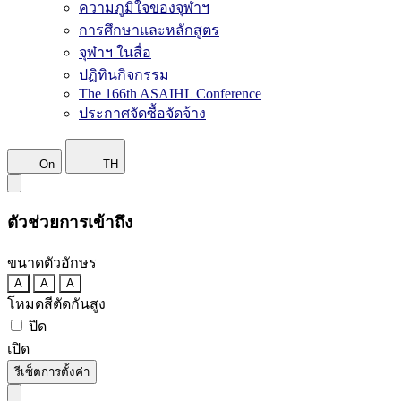
ความภูมิใจของจุฬาฯ
การศึกษาและหลักสูตร
จุฬาฯ ในสื่อ
ปฏิทินกิจกรรม
The 166th ASAIHL Conference
ประกาศจัดซื้อจัดจ้าง
On
TH
ตัวช่วยการเข้าถึง
ขนาดตัวอักษร
A
A
A
โหมดสีตัดกันสูง
ปิด
เปิด
รีเซ็ตการตั้งค่า