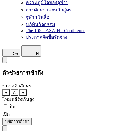
ความภูมิใจของจุฬาฯ
การศึกษาและหลักสูตร
จุฬาฯ ในสื่อ
ปฏิทินกิจกรรม
The 166th ASAIHL Conference
ประกาศจัดซื้อจัดจ้าง
On
TH
ตัวช่วยการเข้าถึง
ขนาดตัวอักษร
A
A
A
โหมดสีตัดกันสูง
ปิด
เปิด
รีเซ็ตการตั้งค่า