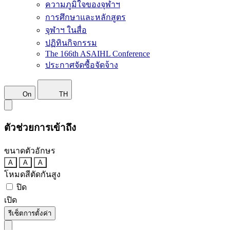
ความภูมิใจของจุฬาฯ
การศึกษาและหลักสูตร
จุฬาฯ ในสื่อ
ปฏิทินกิจกรรม
The 166th ASAIHL Conference
ประกาศจัดซื้อจัดจ้าง
On
TH
ตัวช่วยการเข้าถึง
ขนาดตัวอักษร
A
A
A
โหมดสีตัดกันสูง
ปิด
เปิด
รีเซ็ตการตั้งค่า