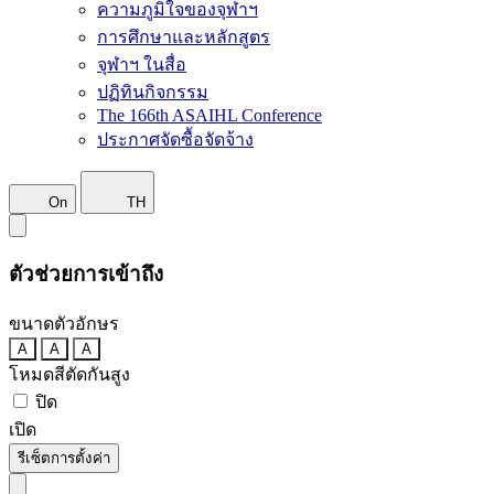
ความภูมิใจของจุฬาฯ
การศึกษาและหลักสูตร
จุฬาฯ ในสื่อ
ปฏิทินกิจกรรม
The 166th ASAIHL Conference
ประกาศจัดซื้อจัดจ้าง
On
TH
ตัวช่วยการเข้าถึง
ขนาดตัวอักษร
A
A
A
โหมดสีตัดกันสูง
ปิด
เปิด
รีเซ็ตการตั้งค่า