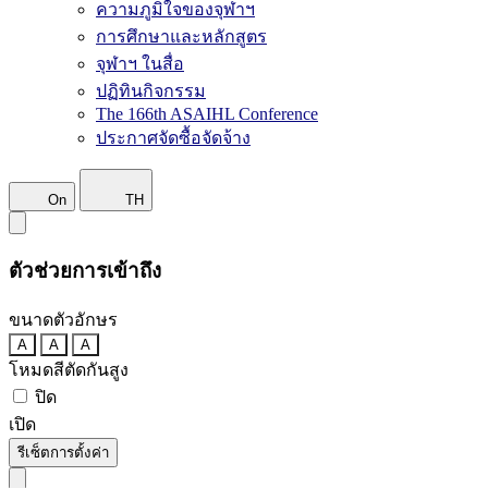
ความภูมิใจของจุฬาฯ
การศึกษาและหลักสูตร
จุฬาฯ ในสื่อ
ปฏิทินกิจกรรม
The 166th ASAIHL Conference
ประกาศจัดซื้อจัดจ้าง
On
TH
ตัวช่วยการเข้าถึง
ขนาดตัวอักษร
A
A
A
โหมดสีตัดกันสูง
ปิด
เปิด
รีเซ็ตการตั้งค่า