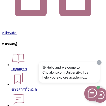
หน้าหลัก
หมวดหมู่
👋 Hello and welcome to
Highlights
Chulalongkorn University. I can
help you explore academic
programs, admissions, research,
campus life, and university
ข่าวสารทั้งหมด
services. What would you like to
know?