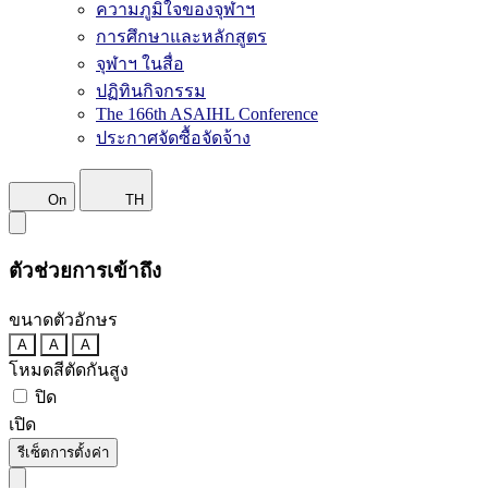
ความภูมิใจของจุฬาฯ
การศึกษาและหลักสูตร
จุฬาฯ ในสื่อ
ปฏิทินกิจกรรม
The 166th ASAIHL Conference
ประกาศจัดซื้อจัดจ้าง
On
TH
ตัวช่วยการเข้าถึง
ขนาดตัวอักษร
A
A
A
โหมดสีตัดกันสูง
ปิด
เปิด
รีเซ็ตการตั้งค่า