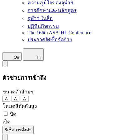
ความภูมิใจของจุฬาฯ
การศึกษาและหลักสูตร
จุฬาฯ ในสื่อ
ปฏิทินกิจกรรม
The 166th ASAIHL Conference
ประกาศจัดซื้อจัดจ้าง
On
TH
ตัวช่วยการเข้าถึง
ขนาดตัวอักษร
A
A
A
โหมดสีตัดกันสูง
ปิด
เปิด
รีเซ็ตการตั้งค่า