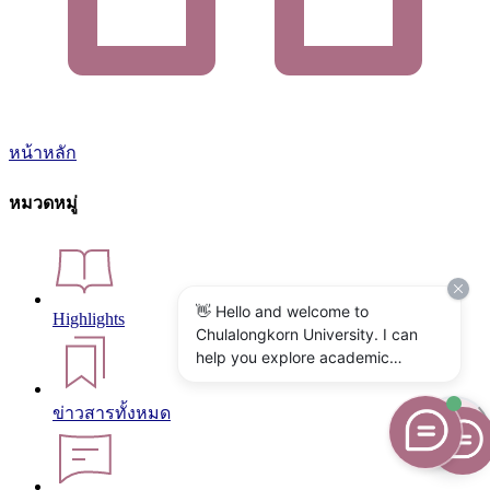
หน้าหลัก
หมวดหมู่
👋 Hello and welcome to
Highlights
Chulalongkorn University. I can
help you explore academic
programs, admissions, research,
campus life, and university
ข่าวสารทั้งหมด
services. What would you like to
know?