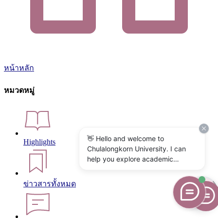
หน้าหลัก
หมวดหมู่
👋 Hello and welcome to
Highlights
Chulalongkorn University. I can
help you explore academic
programs, admissions, research,
campus life, and university
ข่าวสารทั้งหมด
services. What would you like to
know?