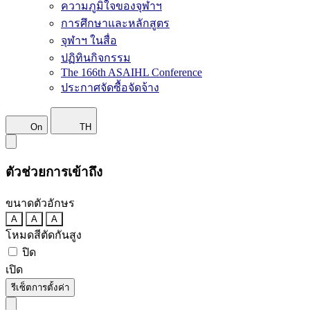
ความภูมิใจของจุฬาฯ
การศึกษาและหลักสูตร
จุฬาฯ ในสื่อ
ปฏิทินกิจกรรม
The 166th ASAIHL Conference
ประกาศจัดซื้อจัดจ้าง
On
TH
ตัวช่วยการเข้าถึง
ขนาดตัวอักษร
A
A
A
โหมดสีตัดกันสูง
ปิด
เปิด
รีเซ็ตการตั้งค่า