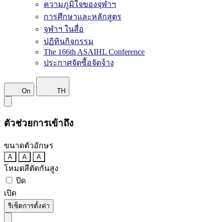
ความภูมิใจของจุฬาฯ
การศึกษาและหลักสูตร
จุฬาฯ ในสื่อ
ปฏิทินกิจกรรม
The 166th ASAIHL Conference
ประกาศจัดซื้อจัดจ้าง
On
TH
ตัวช่วยการเข้าถึง
ขนาดตัวอักษร
A
A
A
โหมดสีตัดกันสูง
ปิด
เปิด
รีเซ็ตการตั้งค่า