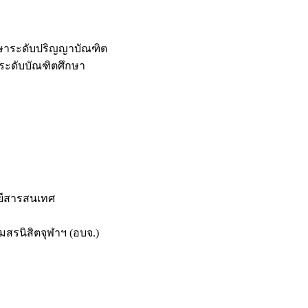
กษาระดับปริญญาบัณฑิต
ระดับบัณฑิตศึกษา
ยีสารสนเทศ
สรนิสิตจุฬาฯ (อบจ.)