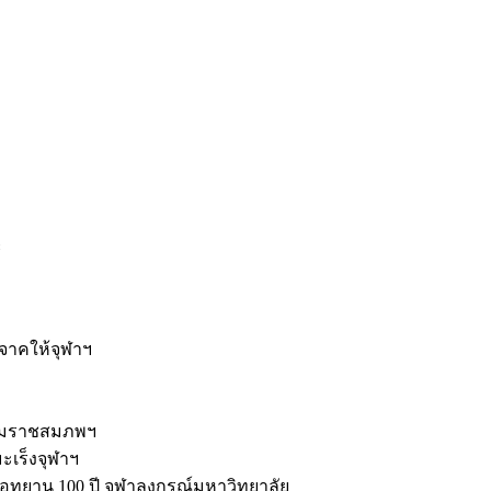
ะ
ิจาคให้จุฬาฯ
รมราชสมภพฯ
มะเร็งจุฬาฯ
ุทยาน 100 ปี จุฬาลงกรณ์มหาวิทยาลัย